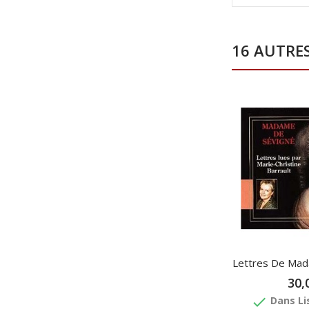
16 AUTRE
Lettres De Mad
30,
done
Dans Li