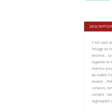
DESCRIPTIO
C'est sans d
l'image du hé
énorme… tout
regarder le 
exercice pou
du maître Pa
revenir… Phi
coriaces, te
compte : fair
regroupant u