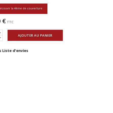
écouvir la 4ème de couverture
 €
TTC
AJOUTER AU PANIER
 Liste d'envies