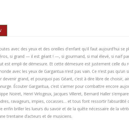
N
outes avec des yeux et des oreilles d'enfant qu'il faut aujourd'hui se
ros, si grand — il est géant ! —, si gourmand, si mal élevé, si naïf parf
 est empli de démesure. Et cette démesure est justement celle du re
monde avec les yeux de Gargantua n’est pas vain. Ce n’est pas qu’un 
r devenir grand, et pourquoi pas Géant, c’est à dire libre de choisir
nurge. Écouter Gargantua, c’est s’armer pour combattre encore aujourd
lippe Noiret, Henri Virlogeux, Jacques Villeret, Bernard Haller s’empare
ndres, ravageurs, impies, cocasses… et tous font ressortir l’absurdité
e enfin briller les lueurs du savoir et de la quête nécessaire de la vé
ne trentaine d’acteurs et de musiciens.