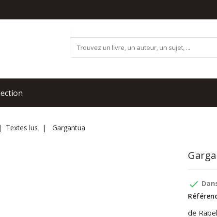
lection
Textes lus
Gargantua
Garga
done
Dans
Référenc
de Rabel