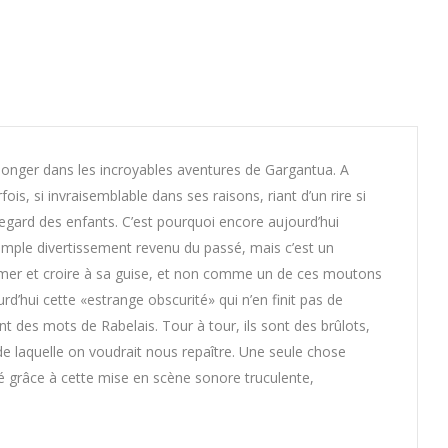
 plonger dans les incroyables aventures de Gargantua. A
ois, si invraisemblable dans ses raisons, riant d’un rire si
gard des enfants. C’est pourquoi encore aujourd’hui
simple divertissement revenu du passé, mais c’est un
, aimer et croire à sa guise, et non comme un de ces moutons
’hui cette «estrange obscurité» qui n’en finit pas de
nt des mots de Rabelais. Tour à tour, ils sont des brûlots,
 de laquelle on voudrait nous repaître. Une seule chose
rité grâce à cette mise en scène sonore truculente,