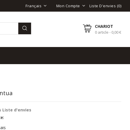
Liste D'envies (
0
)
Français
Mon Compte
CHARIOT
0 article - 0,00 €
ntua
 Liste d'envies
e:
ais