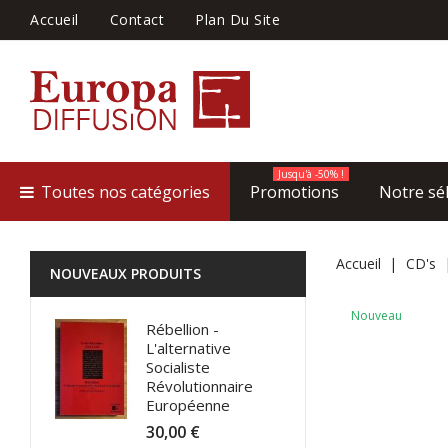
Accueil
Contact
Plan Du Site
Jusqu'à -50% !
Toutes nos catégories
Promotions
Notre sé
Accueil
CD's
NOUVEAUX PRODUITS
Nouveau
Rébellion -
L'alternative
Socialiste
Révolutionnaire
Européenne
30,00 €