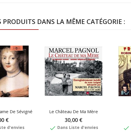
S PRODUITS DANS LA MÊME CATÉGORIE :
ame De Sévigné
Le Château De Ma Mère
00 €
30,00 €
done
done
ste d'envies
Dans Liste d'envies