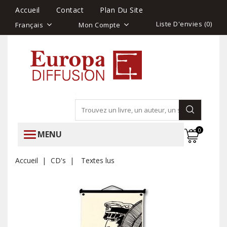
Accueil
Contact
Plan Du Site
Liste D'envies (
0
)
Français
Mon Compte
0
MENU
Accueil
CD's
Textes lus