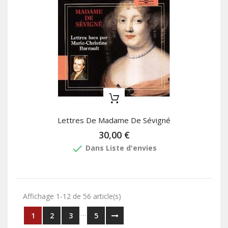
Lettres De Madame De Sévigné
30,00 €
done
Dans Liste d'envies
Affichage 1-12 de 56 article(s)
…
1
2
3
5