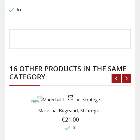
done
In
16 OTHER PRODUCTS IN THE SAME
CATEGORY:
New
Maréchal Bugeaud, Stratège...
€21.00
done
In