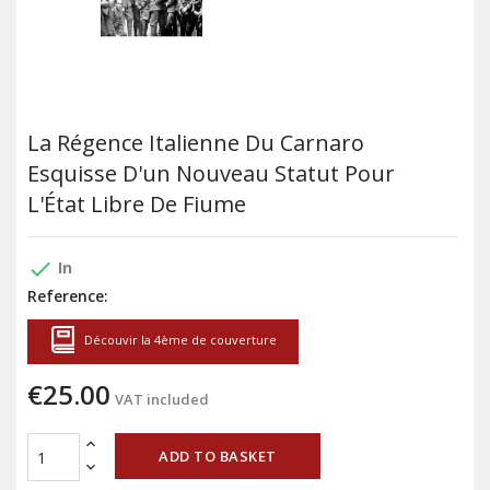
La Régence Italienne Du Carnaro
Esquisse D'un Nouveau Statut Pour
L'État Libre De Fiume
done
In
Reference:
Découvir la 4ème de couverture
€25.00
VAT included
ADD TO BASKET