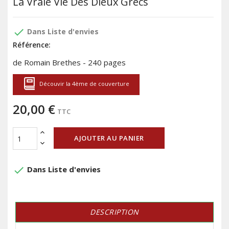
La Vraie Vie Des Dieux Grecs
done
Dans Liste d'envies
Référence:
de Romain Brethes - 240 pages
Découvir la 4ème de couverture
20,00 €
TTC
AJOUTER AU PANIER
done
Dans Liste d'envies
DESCRIPTION