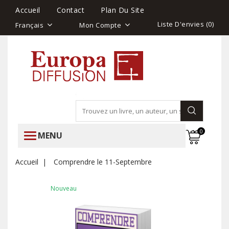
Accueil
Contact
Plan Du Site
Liste D'envies (
0
)
Français
Mon Compte
0
MENU
Accueil
Comprendre le 11-Septembre
Nouveau