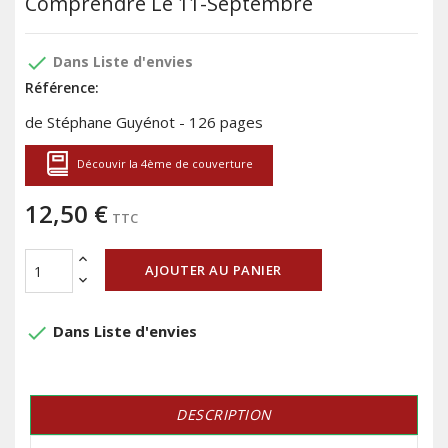
Comprendre Le 11-Septembre
done
Dans Liste d'envies
Référence:
de Stéphane Guyénot - 126 pages
Découvir la 4ème de couverture
12,50 €
TTC
AJOUTER AU PANIER
done
Dans Liste d'envies
DESCRIPTION