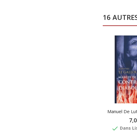
16 AUTRE
Manuel De Lutt
7,0
done
Dans Li