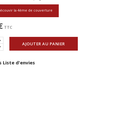
écouvir la 4ème de couverture
€
TTC
AJOUTER AU PANIER
 Liste d'envies