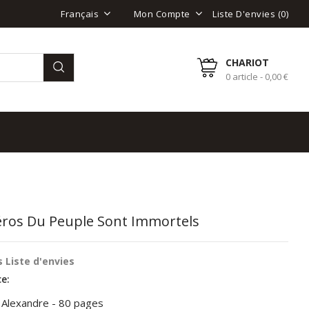
Liste D'envies (
0
)
Français
Mon Compte
CHARIOT
0 article - 0,00 €
éros Du Peuple Sont Immortels
 Liste d'envies
e:
 Alexandre - 80 pages