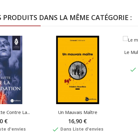
S PRODUITS DANS LA MÊME CATÉGORIE :
Le Mul
done
e Contre La...
Un Mauvais Maître
0 €
16,90 €
done
ste d'envies
Dans Liste d'envies