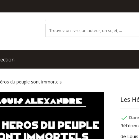
lection
éros du peuple sont immortels
Les H
done
Dans
Référenc
de Louis