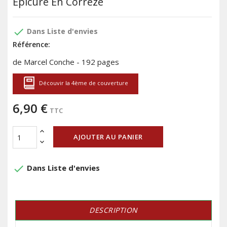
Épicure En Corrèze
done
Dans Liste d'envies
Référence:
de Marcel Conche - 192 pages
Découvir la 4ème de couverture
6,90 €
TTC
AJOUTER AU PANIER
done
Dans Liste d'envies
DESCRIPTION