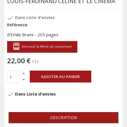
LOUIS-FERDINAND CELINE ET LE CINEMA
done
Dans Liste d'envies
Référence:
d'Emile Brami - 205 pages
Découvir la 4ème de couverture
22,00 €
TTC
AJOUTER AU PANIER
done
Dans Liste d'envies
DESCRIPTION