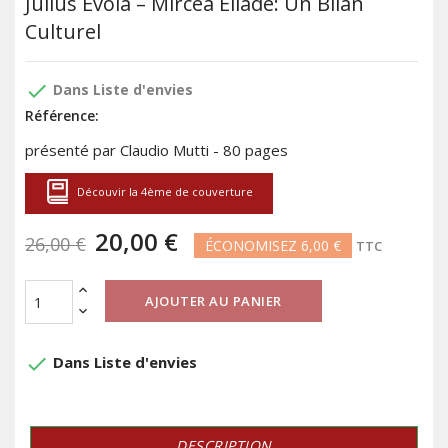
Julius Evola – Mircea Eliade: Un Bilan
Culturel
done
Dans Liste d'envies
Référence:
présenté par Claudio Mutti - 80 pages
Découvir la 4ème de couverture
20,00 €
26,00 €
ÉCONOMISEZ 6,00 €
TTC
AJOUTER AU PANIER
done
Dans Liste d'envies
DESCRIPTION