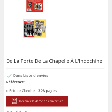
De La Porte De La Chapelle À L'Indochine
done
Dans Liste d'envies
Référence:
d'Eric Le Clanche - 328 pages
Découvir la 4ème de couverture