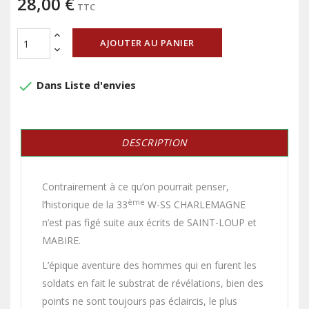
28,00 €
TTC
AJOUTER AU PANIER
done
Dans Liste d'envies
DESCRIPTION
Contrairement à ce qu’on pourrait penser,
ème
l’historique de la 33
W-SS CHARLEMAGNE
n’est pas figé suite aux écrits de SAINT-LOUP et
MABIRE.
L’épique aventure des hommes qui en furent les
soldats en fait le substrat de révélations, bien des
points ne sont toujours pas éclaircis, le plus