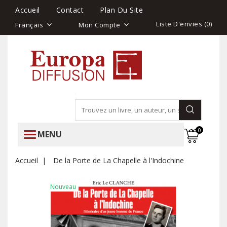
Accueil
Contact
Plan Du Site
Liste D'envies (
0
)
Français
Mon Compte
0
MENU
Accueil
De la Porte de La Chapelle à l'Indochine
Nouveau