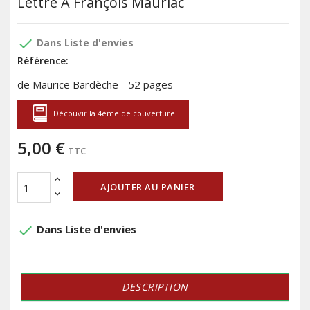
Lettre À François Mauriac
done
Dans Liste d'envies
Référence:
de Maurice Bardèche - 52 pages
Découvir la 4ème de couverture
5,00 €
TTC
AJOUTER AU PANIER
done
Dans Liste d'envies
DESCRIPTION