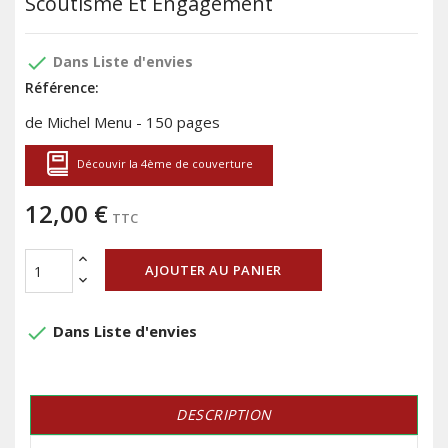
Scoutisme Et Engagement
done
Dans Liste d'envies
Référence:
de Michel Menu - 150 pages
Découvir la 4ème de couverture
12,00 €
TTC
AJOUTER AU PANIER
done
Dans Liste d'envies
DESCRIPTION