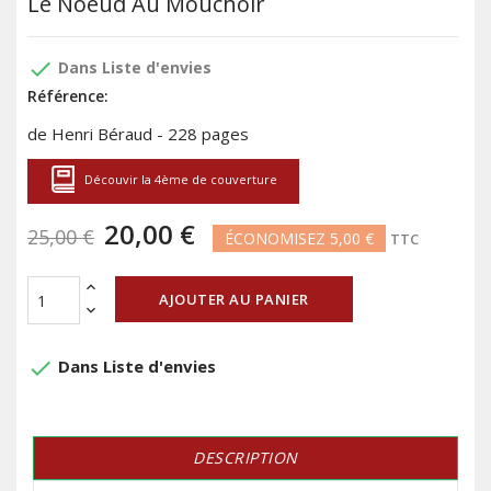
Le Noeud Au Mouchoir
done
Dans Liste d'envies
Référence:
de Henri Béraud - 228 pages
Découvir la 4ème de couverture
20,00 €
25,00 €
ÉCONOMISEZ 5,00 €
TTC
AJOUTER AU PANIER
done
Dans Liste d'envies
DESCRIPTION