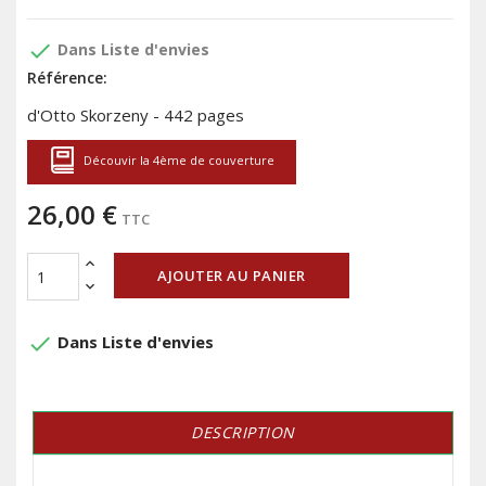
done
Dans Liste d'envies
Référence:
d'Otto Skorzeny - 442 pages
Découvir la 4ème de couverture
26,00 €
TTC
AJOUTER AU PANIER
done
Dans Liste d'envies
DESCRIPTION