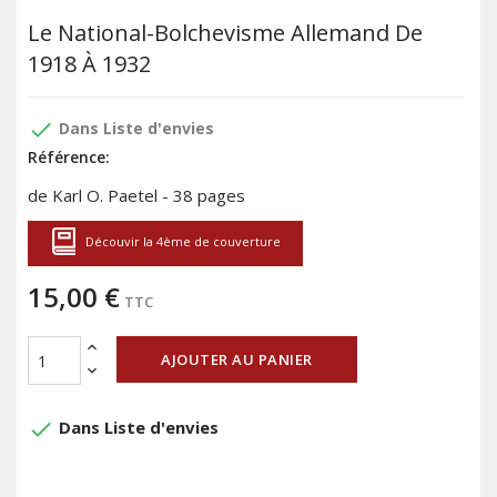
Le National-Bolchevisme Allemand De
1918 À 1932
done
Dans Liste d'envies
Référence:
de Karl O. Paetel - 38 pages
Découvir la 4ème de couverture
15,00 €
TTC
AJOUTER AU PANIER
done
Dans Liste d'envies