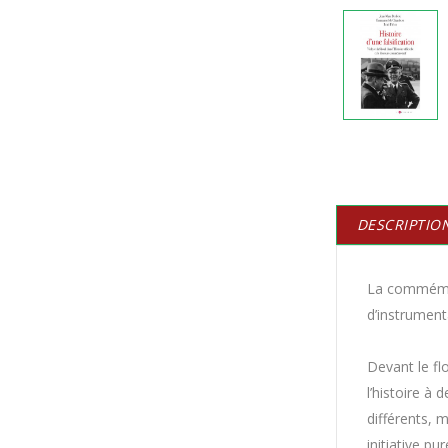
DESCRIPTIO
La commémora
d’instrumenta
Devant le fl
l’histoire à
différents, 
initiative pu