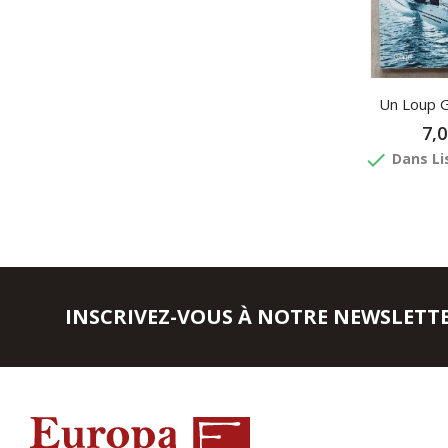
Un Loup Gr
7,0
done
Dans Li
INSCRIVEZ-VOUS À NOTRE NEWSLETT