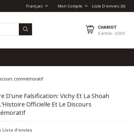
Liste D'envies (
0
)
Français
Mon Compte
CHARIOT
0 article - 0,00 €
le discours commémoratif
re D'une Falsification: Vichy Et La Shoah
'Histoire Officielle Et Le Discours
émoratif
 Liste d'envies