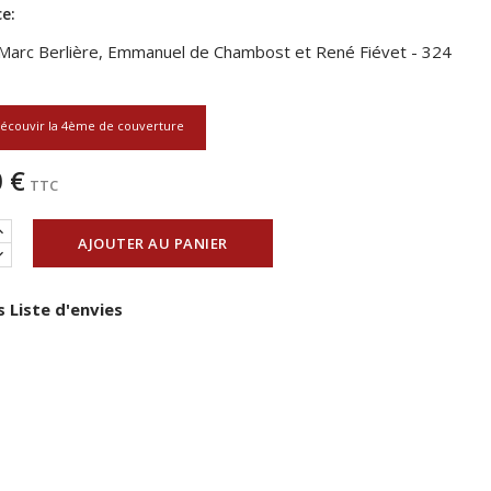
e:
Marc Berlière, Emmanuel de Chambost et René Fiévet - 324
écouvir la 4ème de couverture
 €
TTC
AJOUTER AU PANIER
 Liste d'envies