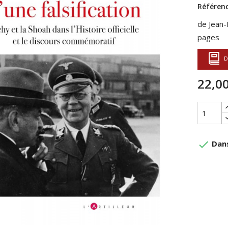
Référenc
de Jean-
pages
D
22,00
done
Dans