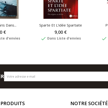
is Dans...
Sparte Et L’idée Spartiate
P
0 €
9,00 €
done
done
ste d'envies
Dans Liste d'envies
ER
PRODUITS
NOTRE SOCIÉTÉ