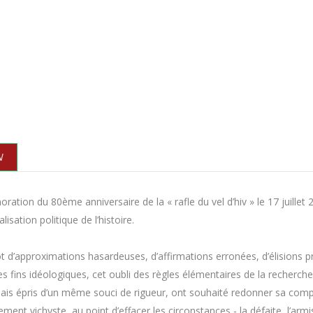
N
tion du 80ème anniversaire de la « rafle du vel d’hiv » le 17 juillet 
lisation politique de l’histoire.
ot d’approximations hasardeuses, d’affirmations erronées, d’élisions pr
 des fins idéologiques, cet oubli des règles élémentaires de la recherch
mais épris d’un même souci de rigueur, ont souhaité redonner sa compl
rement vichyste, au point d’effacer les circonstances - la défaite, l’armi