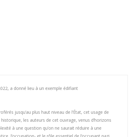
2022, a donné lieu à un exemple édifiant
oférés jusqu’au plus haut niveau de l’État, cet usage de
e historique, les auteurs de cet ouvrage, venus d’horizons
exité à une question qu’on ne saurait réduire à une
stice, l’occupation- et le rôle essentiel de l’occupant nazi