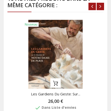
MÊME CATÉGORIE :
Nouveau
Les Gardiens Du Geste: Sur...
26,00 €
done
Dans Liste d'envies