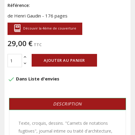
Référence:
de Henri Gaudin - 176 pages
Découvir la 4ème de couverture
29,00 €
TTC
AJOUTER AU PANIER
done
Dans Liste d'envies
DESCRIPTION
Texte, croquis, dessins. "Carnets de notations
fugitives", journal intime ou traité d'architecture,