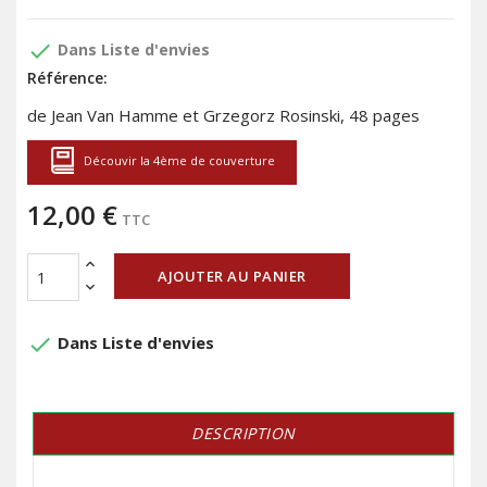
done
Dans Liste d'envies
Référence:
de Jean Van Hamme et Grzegorz Rosinski, 48 pages
Découvir la 4ème de couverture
12,00 €
TTC
AJOUTER AU PANIER
done
Dans Liste d'envies
DESCRIPTION