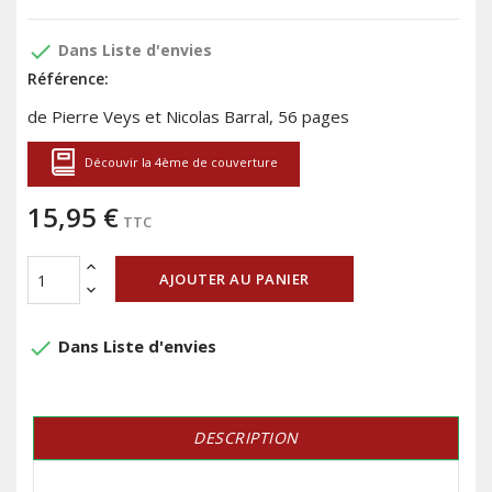
done
Dans Liste d'envies
Référence:
de Pierre Veys et Nicolas Barral, 56 pages
Découvir la 4ème de couverture
15,95 €
TTC
AJOUTER AU PANIER
done
Dans Liste d'envies
DESCRIPTION