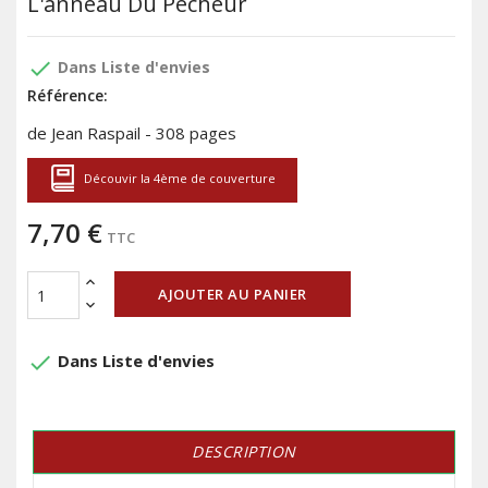
L'anneau Du Pêcheur
done
Dans Liste d'envies
Référence:
de Jean Raspail - 308 pages
Découvir la 4ème de couverture
7,70 €
TTC
AJOUTER AU PANIER
done
Dans Liste d'envies
DESCRIPTION