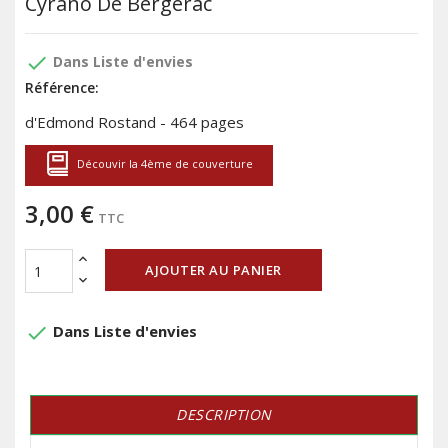
Cyrano De Bergerac
done
Dans Liste d'envies
Référence:
d'Edmond Rostand - 464 pages
Découvir la 4ème de couverture
3,00 €
TTC
AJOUTER AU PANIER
done
Dans Liste d'envies
DESCRIPTION