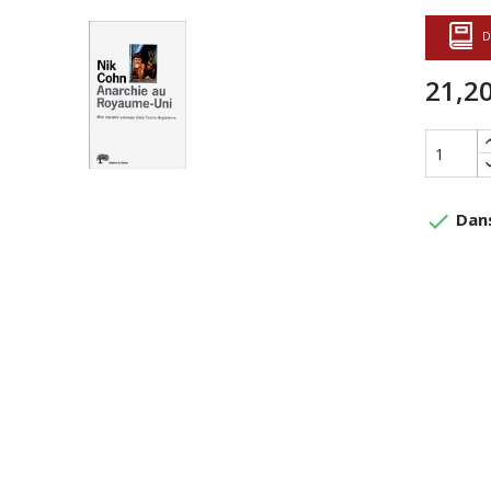
D
21,20
done
Dans