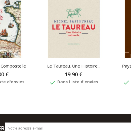
 Compostelle
Le Taureau. Une Histoire...
Pays
00 €
19,90 €
done
done
ste d'envies
Dans Liste d'envies
ER