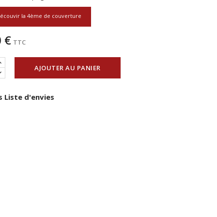
écouvir la 4ème de couverture
 €
TTC
AJOUTER AU PANIER
 Liste d'envies