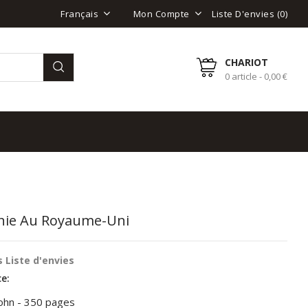
Liste D'envies (
0
)
Français
Mon Compte
CHARIOT
0 article - 0,00 €
hie Au Royaume-Uni
 Liste d'envies
e:
ohn - 350 pages