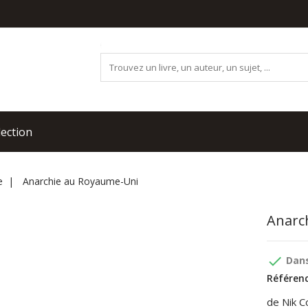
lection
e
Anarchie au Royaume-Uni
Anarc
done
Dans
Référenc
de Nik C