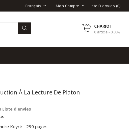
Liste D'envies (
0
)
Français
Mon Compte
CHARIOT
0 article - 0,00 €
uction À La Lecture De Platon
 Liste d'envies
e:
andre Koyré - 230 pages