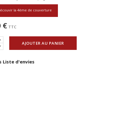
écouvir la 4ème de couverture
 €
TTC
AJOUTER AU PANIER
 Liste d'envies