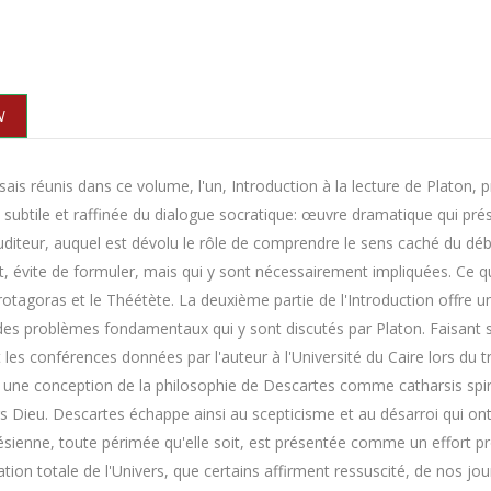
N
ais réunis dans ce volume, l'un, Introduction à la lecture de Platon, 
subtile et raffinée du dialogue socratique: œuvre dramatique qui pré
uditeur, auquel est dévolu le rôle de comprendre le sens caché du déba
, évite de formuler, mais qui y sont nécessairement impliquées. Ce
otagoras et le Théétète. La deuxième partie de l'Introduction offre u
es problèmes fondamentaux qui y sont discutés par Platon. Faisant sui
 les conférences données par l'auteur à l'Université du Caire lors du 
une conception de la philosophie de Descartes comme catharsis spiritu
ers Dieu. Descartes échappe ainsi au scepticisme et au désarroi qui on
ésienne, toute périmée qu'elle soit, est présentée comme un effort prodi
ion totale de l'Univers, que certains affirment ressuscité, de nos jour