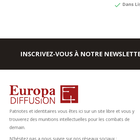
done
Dans Li
INSCRIVEZ-VOUS À NOTRE NEWSLETT
Patriotes et identitaires vous êtes ici sur un site libre et vous y
trouverez des munitions intellectuelles pour les combats de
demain.
N'hésitez pas a nous suivre sur nos réseaux sociaux :