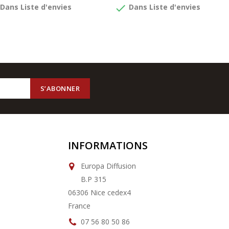
done
Dans Liste d'envies
Dans Liste d'envies
INFORMATIONS
Europa Diffusion
B.P 315
06306 Nice cedex4
France
07 56 80 50 86