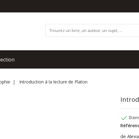
lection
ophie
Introduction à la lecture de Platon
Introd
done
Dans
Référenc
de Alex