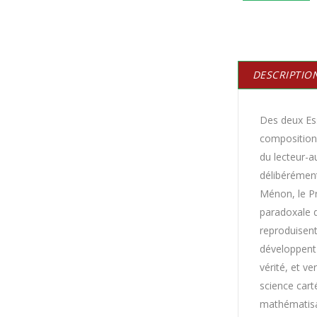
DESCRIPTIO
Des deux Ess
composition 
du lecteur-a
délibérément
Ménon, le Pr
paradoxale d
reproduisent
développent 
vérité, et v
science cart
mathématisat