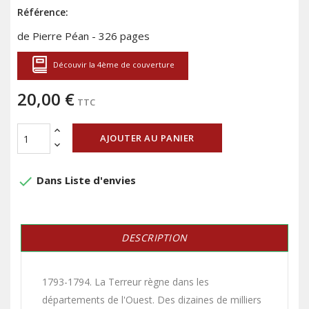
Référence:
de Pierre Péan - 326 pages
Découvir la 4ème de couverture
20,00 €
TTC
AJOUTER AU PANIER
done
Dans Liste d'envies
DESCRIPTION
1793-1794. La Terreur règne dans les
départements de l'Ouest. Des dizaines de milliers