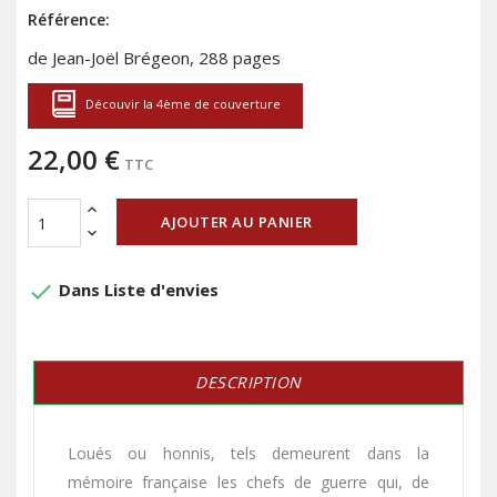
Référence:
de Jean-Joël Brégeon, 288 pages
Découvir la 4ème de couverture
22,00 €
TTC
AJOUTER AU PANIER
done
Dans Liste d'envies
DESCRIPTION
Loués ou honnis, tels demeurent dans la
mémoire française les chefs de guerre qui, de