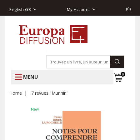
(
0
)
English GB
My Account
0
MENU
Home
7 revues "Munnin"
New