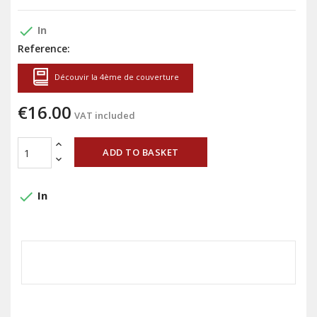
done
In
Reference:
Découvir la 4ème de couverture
€16.00
VAT included
ADD TO BASKET
done
In