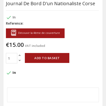
Journal De Bord D'un Nationaliste Corse
done
In
Reference:
Découvir la 4ème de couverture
€15.00
VAT included
ADD TO BASKET
done
In