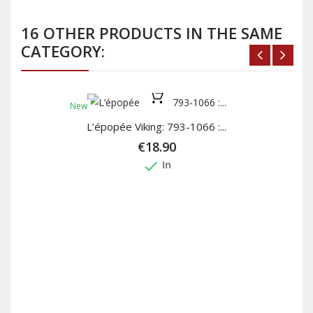
16 OTHER PRODUCTS IN THE SAME
CATEGORY:
New
L’épopée Viking: 793-1066 :...
€18.90
done
In