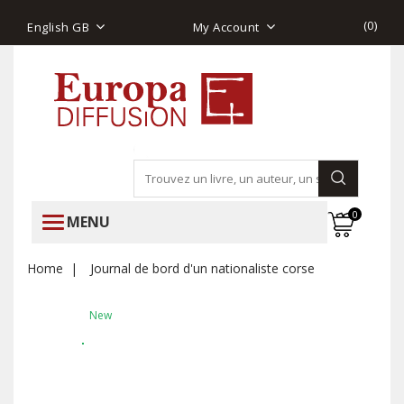
(
0
)
English GB
My Account
0
MENU
Home
Journal de bord d'un nationaliste corse
New