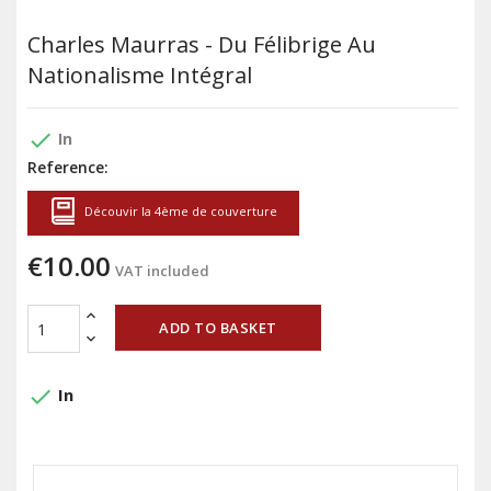
Charles Maurras - Du Félibrige Au
Nationalisme Intégral
done
In
Reference:
Découvir la 4ème de couverture
€10.00
VAT included
ADD TO BASKET
done
In