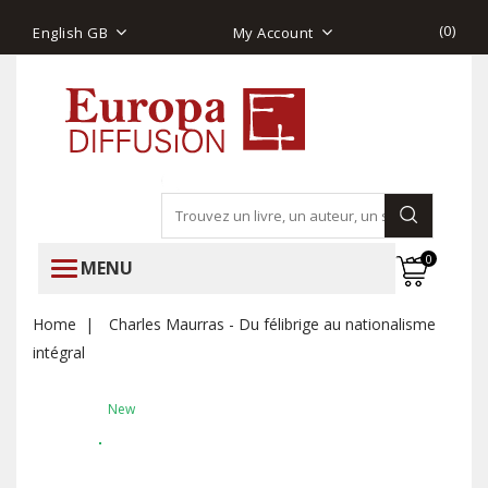
(
0
)
English GB
My Account
0
MENU
Home
Charles Maurras - Du félibrige au nationalisme
intégral
New