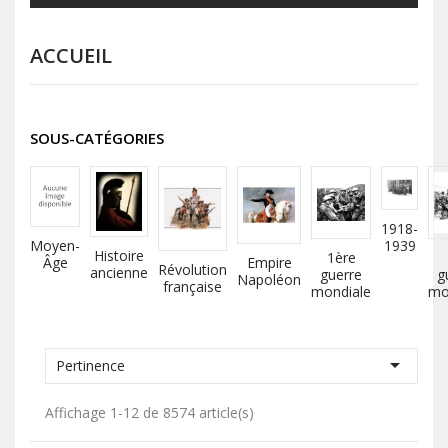
ACCUEIL
SOUS-CATÉGORIES
1918-
Moyen-
1939
Histoire
1ère
Âge
Empire
Révolution
ancienne
guerre
g
Napoléon
française
mondiale
mo

Pertinence
Affichage 1-12 de 8574 article(s)