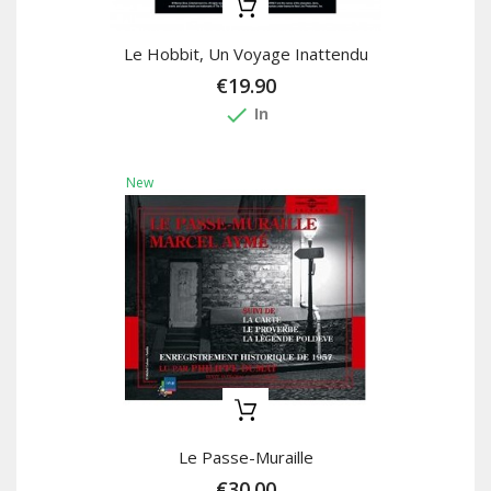
Le Hobbit, Un Voyage Inattendu
€19.90
done
In
New
Le Passe-Muraille
€30.00