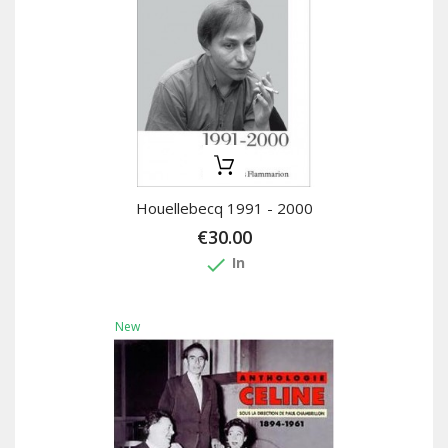
Houellebecq 1991 - 2000
€30.00
done
In
New