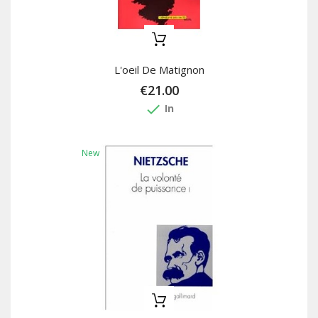
L'oeil De Matignon
€21.00
done
In
New