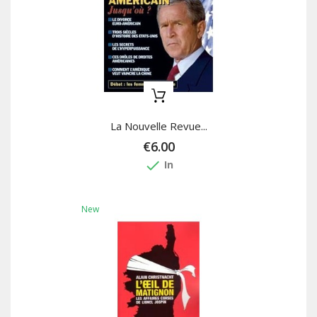
La Nouvelle Revue...
€6.00
done
In
New