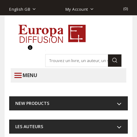
(
0
)
English GB
My Account
0
MENU
NEW PRODUCTS
LES AUTEURS