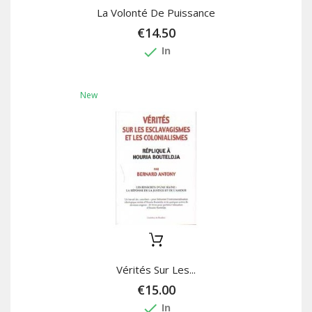
La Volonté De Puissance
€14.50
done
In
New
Vérités Sur Les...
€15.00
done
In