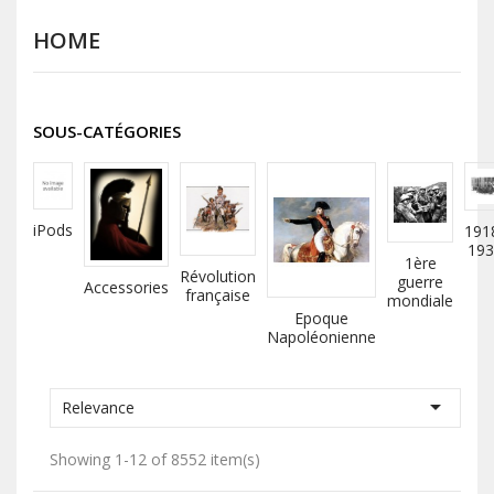
HOME
SOUS-CATÉGORIES
iPods
191
193
1ère
Révolution
guerre
Accessories
française
mondiale
Epoque
Napoléonienne

Relevance
Showing 1-12 of 8552 item(s)