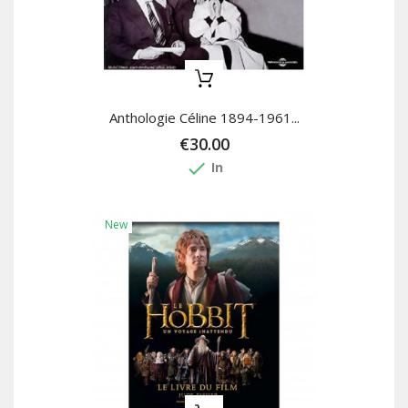
Anthologie Céline 1894-1961...
€30.00
done
In
New