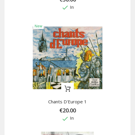
done
In
New
Chants D'Europe 1
€20.00
done
In