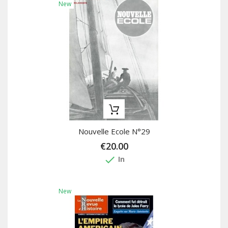
New
Nouvelle Ecole N°29
€20.00
done
In
New