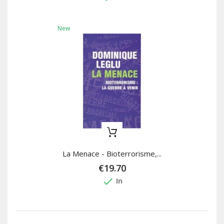
New
La Menace - Bioterrorisme,...
€19.70
done
In