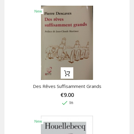
New
Des Rêves Suffisamment Grands
€9.00
done
In
New