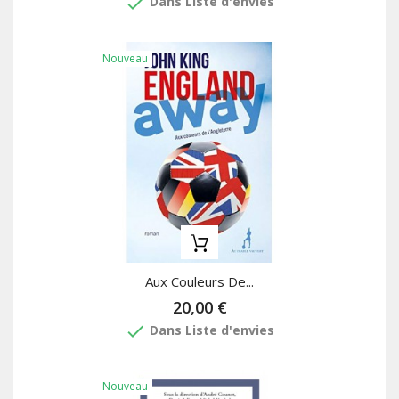
done
Dans Liste d'envies
Nouveau
Aux Couleurs De...
20,00 €
done
Dans Liste d'envies
Nouveau