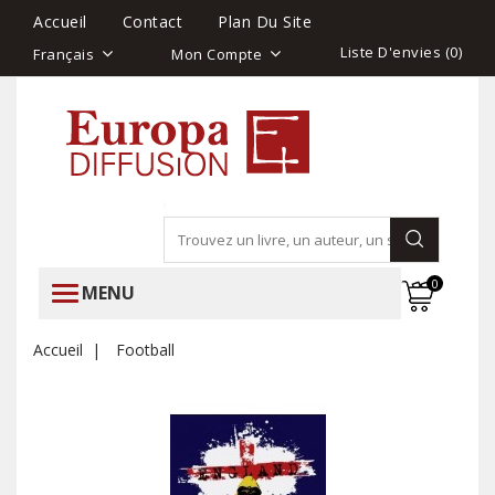
Accueil
Contact
Plan Du Site
Liste D'envies (
0
)
Français
Mon Compte
0
MENU
Accueil
Football