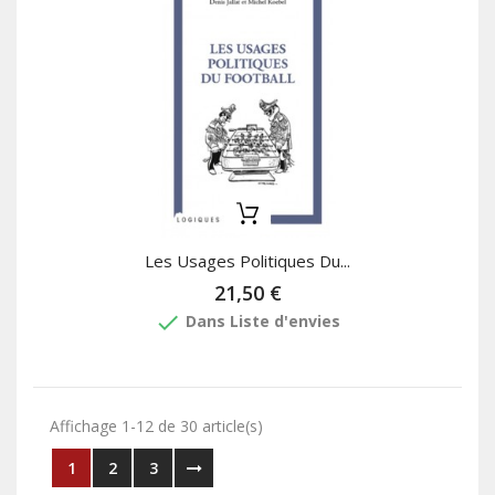
Les Usages Politiques Du...
21,50 €
done
Dans Liste d'envies
Affichage 1-12 de 30 article(s)
1
2
3