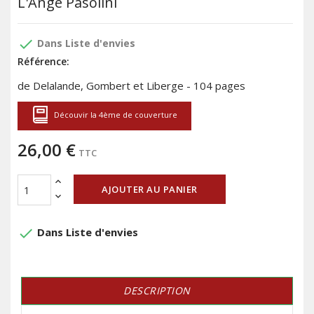
L'Ange Pasolini
done
Dans Liste d'envies
Référence:
de Delalande, Gombert et Liberge - 104 pages
Découvir la 4ème de couverture
26,00 €
TTC
AJOUTER AU PANIER
done
Dans Liste d'envies
DESCRIPTION