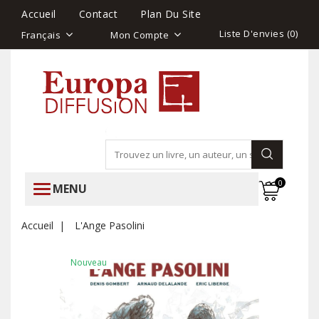
Accueil
Contact
Plan Du Site
Liste D'envies (
0
)
Français
Mon Compte
0
MENU
Accueil
L'Ange Pasolini
Nouveau