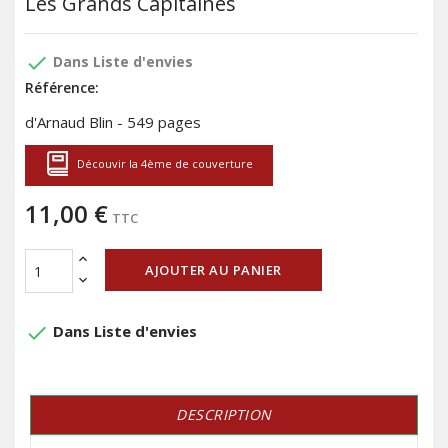
Les Grands Capitaines
done
Dans Liste d'envies
Référence:
d'Arnaud Blin - 549 pages
Découvir la 4ème de couverture
11,00 €
TTC
AJOUTER AU PANIER
done
Dans Liste d'envies
DESCRIPTION