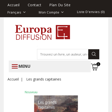
Accueil
Contact
Plan Du Site
Liste D'envies (
0
)
Français
Mon Compte
0
MENU
Accueil
Les grands capitaines
Nouveau