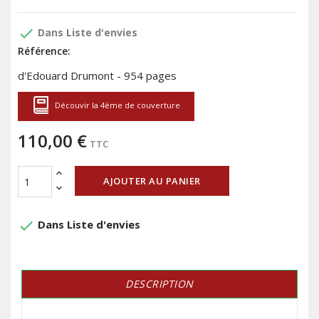
done
Dans Liste d'envies
Référence:
d'Edouard Drumont - 954 pages
Découvir la 4ème de couverture
110,00 €
TTC
AJOUTER AU PANIER
done
Dans Liste d'envies
DESCRIPTION