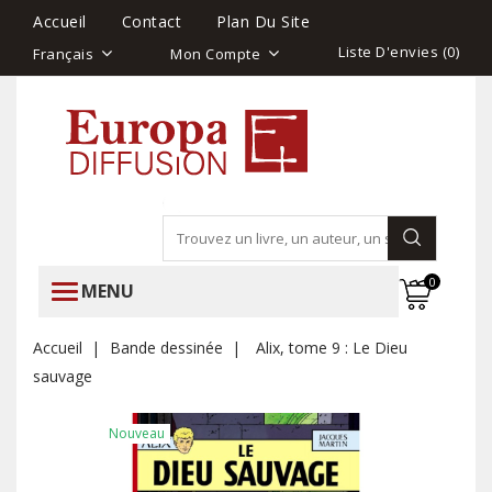
Accueil
Contact
Plan Du Site
Liste D'envies (
0
)
Français
Mon Compte
0
MENU
Accueil
Bande dessinée
Alix, tome 9 : Le Dieu
sauvage
Nouveau