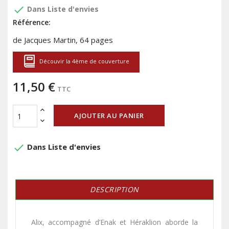
done
Dans Liste d'envies
Référence:
de Jacques Martin, 64 pages
Découvir la 4ème de couverture
11,50 €
TTC
AJOUTER AU PANIER
done
Dans Liste d'envies
DESCRIPTION
Alix, accompagné d’Enak et Héraklion aborde
la