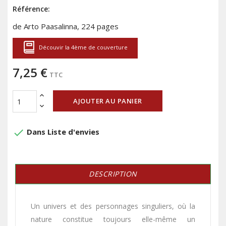
Référence:
de Arto Paasalinna, 224 pages
Découvir la 4ème de couverture
7,25 €
TTC
AJOUTER AU PANIER
done
Dans Liste d'envies
DESCRIPTION
Un univers et des personnages singuliers, où la
nature constitue toujours elle-même un