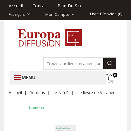
Accueil
Contact
Plan Du Site
Liste D'envies (
0
)
Français
Mon Compte
0
MENU
Accueil
Romans
de N à R
Le lièvre de Vatanen
Nouveau