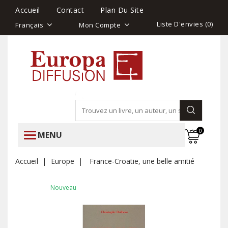
Accueil
Contact
Plan Du Site
Liste D'envies (
0
)
Français
Mon Compte
0
MENU
Accueil
Europe
France-Croatie, une belle amitié
Nouveau