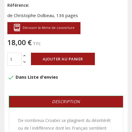
Référence:
de Christophe Dolbeau, 136 pages
Découvir la 4ème de couverture
18,00 €
TTC
AJOUTER AU PANIER
done
Dans Liste d'envies
DESCRIPTION
De nombreux Croates se plaignent du désintérêt
ou de l indifférence dont les Français semblent