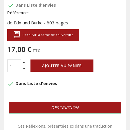
done
Dans Liste d'envies
Référence:
de Edmund Burke - 803 pages
Découvir la 4ème de couverture
17,00 €
TTC
AJOUTER AU PANIER
done
Dans Liste d'envies
DESCRIPTION
Ces Réflexions, présentées ici dans une traduction