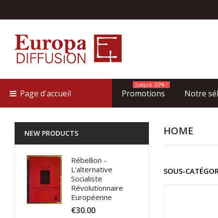
Jusqu'à -50% !
Page d'accueil
Promotions
Notre sé
HOME
NEW PRODUCTS
Rébellion -
L'alternative
SOUS-CATÉGOR
Socialiste
Révolutionnaire
Européenne
€30.00