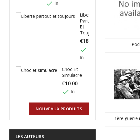
done
In
Liberté
Partout
Et
Toujours
€18.00
iPod
done
In
Choc Et
Simulacre
€10.00
done
In
NOUVEAUX PRODUITS
1ère guerre
LES AUTEURS