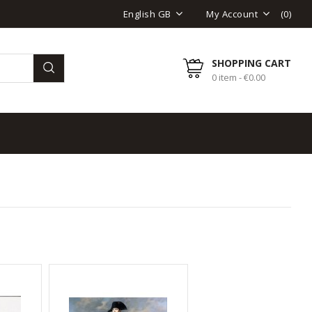
(
0
)
English GB
My Account
SHOPPING CART
0 item - €0.00