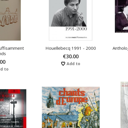
uffisamment
Houellebecq 1991 - 2000
Antholo
nds
€30.00
.00
Add to
d to