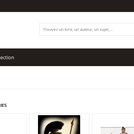
lection
IES