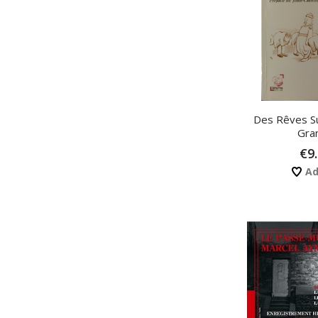
Des Rêves S
Gra
€9
Ad