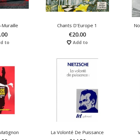
Muraille
Chants D'Europe 1
No
.00
€20.00
d to
Add to
 Matignon
La Volonté De Puissance
V