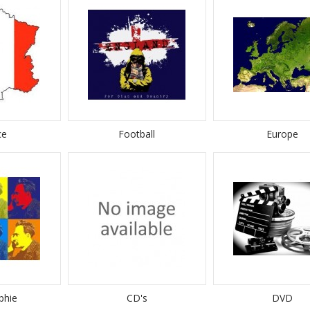
ce
Football
Europe
phie
CD's
DVD