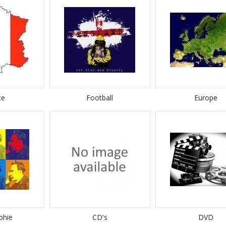
ce
Football
Europe
phie
CD's
DVD