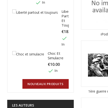
done
In
Liberté
Partout
Et
Toujours
€18.00
iPod
done
In
Choc Et
Simulacre
€10.00
done
In
NOUVEAUX PRODUITS
1ère guerre
LES AUTEURS