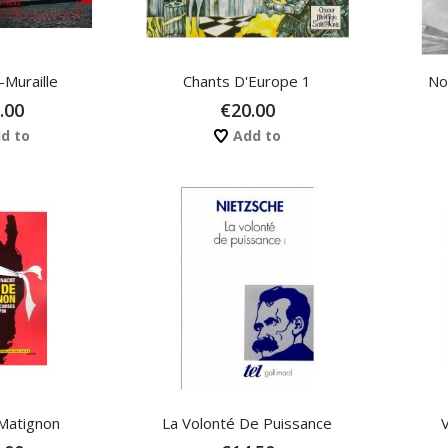
Muraille
Chants D'Europe 1
No
.00
€20.00
d to
Add to
 Matignon
La Volonté De Puissance
V