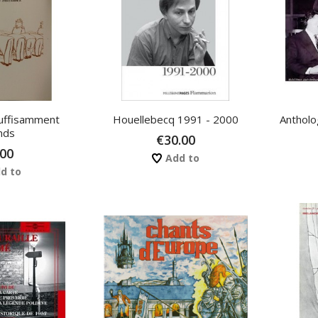
uffisamment
Houellebecq 1991 - 2000
Antholo
nds
€30.00
.00
Add to
d to