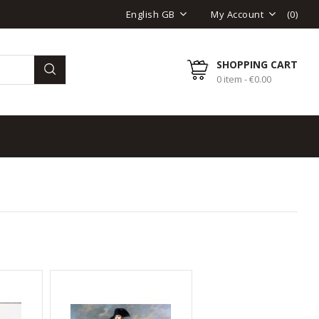
(
0
)
English GB
My Account
SHOPPING CART
0 item - €0.00