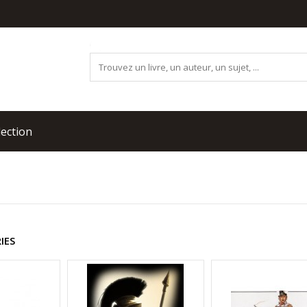
lection
IES