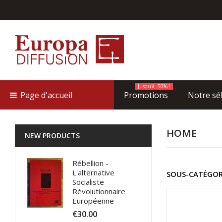
Jusqu'à -50% !
Page d'accueil
Promotions
Notre sé
HOME
NEW PRODUCTS
Rébellion -
L'alternative
SOUS-CATÉGOR
Socialiste
Révolutionnaire
Européenne
€30.00