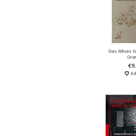
Des Rêves S
Gra
€9
Ad